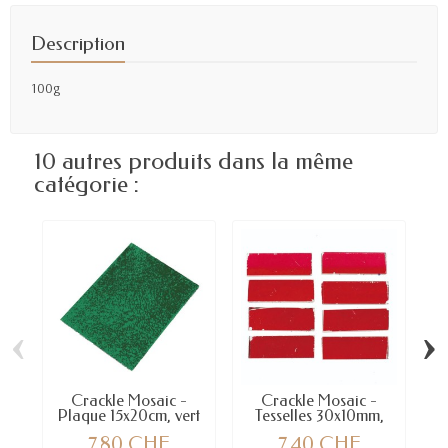
Description
100g
10 autres produits dans la même
catégorie :
‹
›
Crackle Mosaic -
Crackle Mosaic -
Plaque 15x20cm, vert
Tesselles 30x10mm,
rouge...
7,80 CHF
7,40 CHF