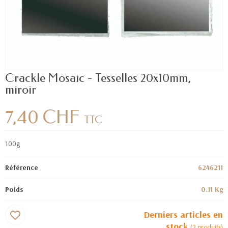
Crackle Mosaic - Tesselles 20x10mm,
miroir
7,40 CHF
TTC
100g
Référence
6246211
Poids
0.11 Kg
Derniers articles en
favorite_border
stock
(2 produits)