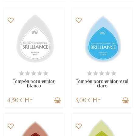
favorite_border
favorite_border
DISPONIBLE
LAST ITEMS IN STOCK
Tampón para entitar,
Tampón para entitar, azul
blanco
claro
4,50 CHF
3,00 CHF
favorite_border
favorite_border