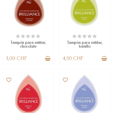
LAST ITEMS IN STOCK
DISPONIBLE
Tampón para entitar,
Tampón para entitar,
chocolate
tomillo
3,00 CHF
4,50 CHF
favorite_border
favorite_border