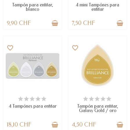
Tampón para entitar,
4 mini Tampónes para
blanco
entitar
9,90 CHF
7,50 CHF
favorite_border
favorite_border
LAST ITEMS IN STOCK
DISPONIBLE
4 Tampónes para entitar
Tampón para entitar,
Galaxy Gold / oro
18,10 CHF
4,50 CHF