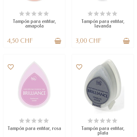
DISPONIBLE
LAST ITEMS IN STOCK
Tampón para entitar,
Tampón para entitar,
amapola
lavanda
4,50 CHF
3,00 CHF
favorite_border
favorite_border
DISPONIBLE
DISPONIBLE
Tampón para entitar, rosa
Tampón para entitar,
plata