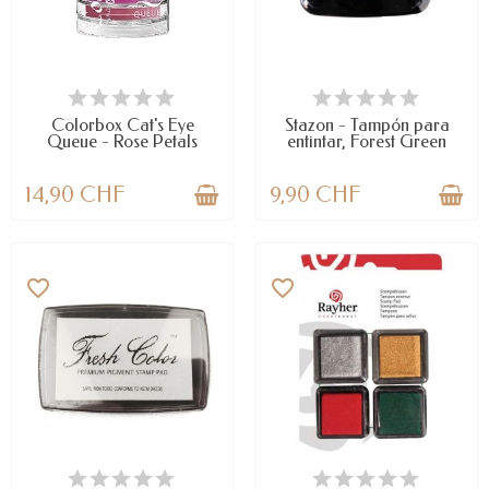
LAST ITEMS IN STOCK
LAST ITEMS IN STOCK
Colorbox Cat's Eye
Stazon - Tampón para
Queue - Rose Petals
entintar, Forest Green
14,90 CHF
9,90 CHF
favorite_border
favorite_border
LAST ITEMS IN STOCK
DISPONIBLE