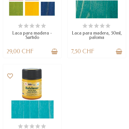
LAST ITEMS IN STOCK
LAST ITEMS IN STOCK
Laca para madera -
Laca para madera, 50ml,
Surtido
paloma
29,00 CHF
7,50 CHF
favorite_border
LAST ITEMS IN STOCK