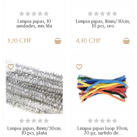
DISPONIBLE
DISPONIBLE
Limpia pipas, 10
Limpia pipas, 8mm/50cm,
unidades, mix lila
10 pcs, oro
3,20 CHF
4,30 CHF
favorite_border
favorite_border
DISPONIBLE
DISPONIBLE
Limpia pipas, 8mm/50cm,
Limpia pipas loop 30cm,
10 pcs, plata
20 pz, surtido de...