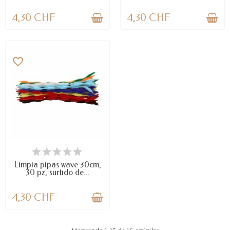
4,30 CHF
4,30 CHF
favorite_border
DISPONIBLE
Limpia pipas wave 30cm,
30 pz, surtido de...
4,30 CHF