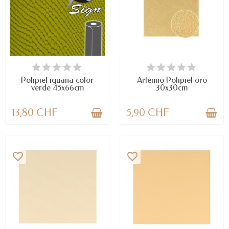
DISPONIBLE
DISPONIBLE
Polipiel iguana color
Artemio Polipiel oro
verde 45x66cm
30x30cm
13,80 CHF
5,90 CHF
favorite_border
favorite_border