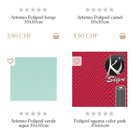
DISPONIBLE
DISPONIBLE
Artemio Polipiel beige
Artemio Polipiel camel
30x30cm
30x30cm
5,90 CHF
5,90 CHF
favorite_border
favorite_border
DISPONIBLE
DISPONIBLE
Artemio Polipiel verde
Polipiel iguana color pink
agua 30x30cm
45x66cm