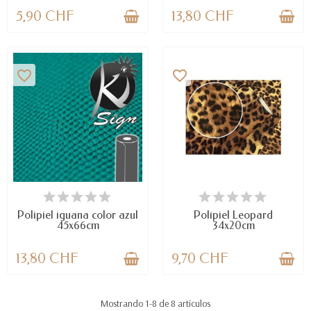
5,90 CHF
13,80 CHF
favorite_border
favorite_border
DISPONIBLE
DISPONIBLE
Polipiel iguana color azul
Polipiel Leopard
45x66cm
34x20cm
13,80 CHF
9,70 CHF
Mostrando 1-8 de 8 artículos