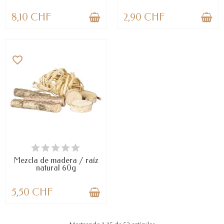
8,10 CHF
2,90 CHF
favorite_border
DISPONIBLE
Mezcla de madera / raíz
natural 60g
5,50 CHF