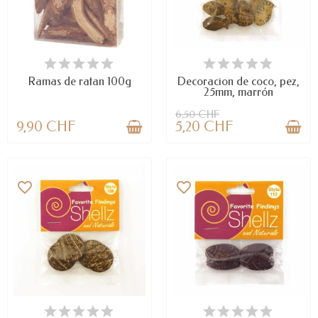
LAST ITEMS IN STOCK
DISPONIBLE
Ramas de ratan 100g
Decoracion de coco, pez,
25mm, marrón
6,50 CHF
9,90 CHF
5,20 CHF
favorite_border
favorite_border
LAST ITEMS IN STOCK
LAST ITEMS IN STOCK