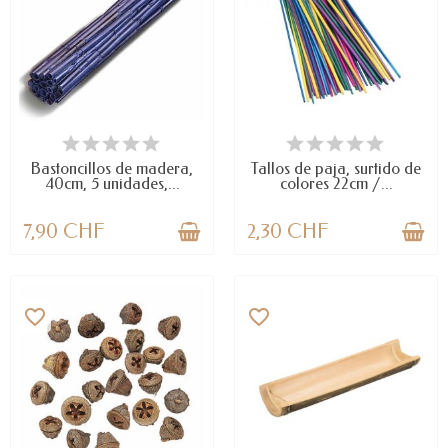
LAST ITEMS IN STOCK
DISPONIBLE
Bastoncillos de madera,
Tallos de paja, surtido de
40cm, 5 unidades,...
colores 22cm /...
7,90 CHF
2,30 CHF
favorite_border
favorite_border