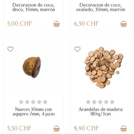
Decoracion de coco,
Decoracion de coco,
disco, 30mm, marrón
ovalado, 30mm, marrón
5,00 CHF
6,50 CHF
favorite_border
favorite_border
DISPONIBLE
LAST ITEMS IN STOCK
Nueces 30mm con
Arandelas de madera
agujero 2mm, 4 pzas
180g/3cm
5,50 CHF
8,90 CHF