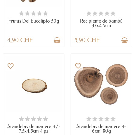
LAST ITEMS IN STOCK
DISPONIBLE
Frutas Del Eucalipto 50g
Recipiente de bambú
33x4.5cm
4,90 CHF
5,90 CHF
favorite_border
favorite_border
LAST ITEMS IN STOCK
DISPONIBLE
Arandelas de madera +/-
Arandelas de madera 3-
7.5x4.5cm 4 pz
6cm, 80g