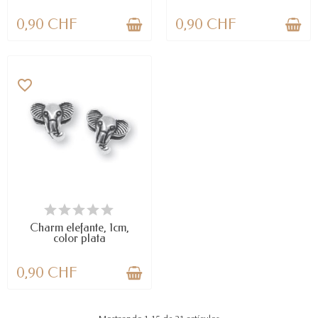
0,90 CHF
0,90 CHF
favorite_border
DISPONIBLE
Charm elefante, 1cm,
color plata
0,90 CHF