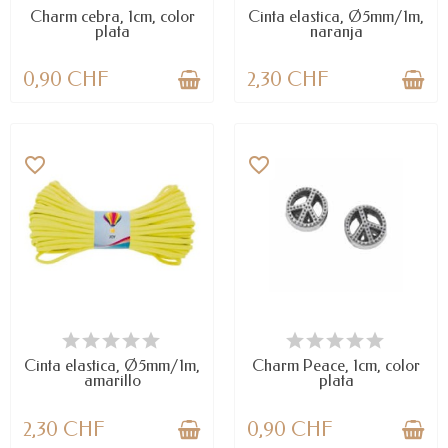
Charm cebra, 1cm, color
Cinta elastica, Ø5mm/1m,
plata
naranja
0,90 CHF
2,30 CHF
favorite_border
favorite_border
DISPONIBLE
LAST ITEMS IN STOCK
Cinta elastica, Ø5mm/1m,
Charm Peace, 1cm, color
amarillo
plata
2,30 CHF
0,90 CHF