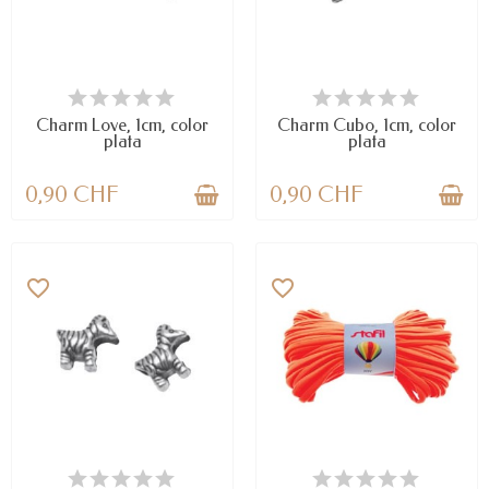
DISPONIBLE
DISPONIBLE
Charm Love, 1cm, color
Charm Cubo, 1cm, color
plata
plata
0,90 CHF
0,90 CHF
favorite_border
favorite_border
DISPONIBLE
DISPONIBLE