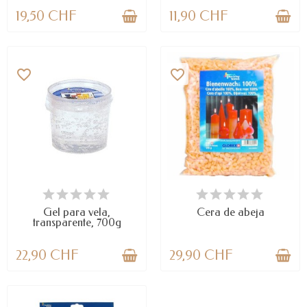
19,50 CHF
11,90 CHF
favorite_border
favorite_border
DISPONIBLE
LAST ITEMS IN STOCK
Gel para vela,
Cera de abeja
transparente, 700g
22,90 CHF
29,90 CHF