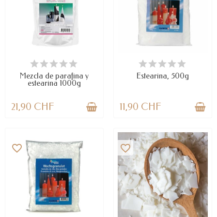
DISPONIBLE
DISPONIBLE
Mezcla de parafina y
Estearina, 500g
estearina 1000g
21,90 CHF
11,90 CHF
favorite_border
favorite_border