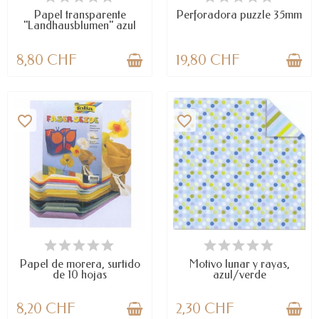
Papel transparente
Perforadora puzzle 35mm
"Landhausblumen" azul
8,80 CHF
19,80 CHF
favorite_border
favorite_border
LAST ITEMS IN STOCK
DISPONIBLE
Papel de morera, surtido
Motivo lunar y rayas,
de 10 hojas
azul/verde
8,20 CHF
2,30 CHF