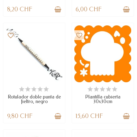
8,20 CHF
6,00 CHF
favorite_border
favorite_border
DISPONIBLE
LAST ITEMS IN STOCK
Rotulador doble punta de
Plantilla cubierta
fieltro, negro
30x30cm
9,80 CHF
15,60 CHF