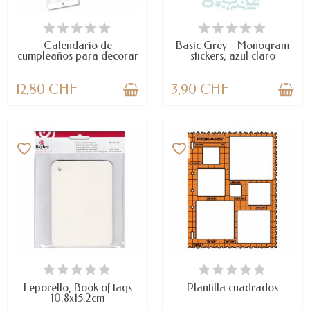
LAST ITEMS IN STOCK
DISPONIBLE
Calendario de
Basic Grey - Monogram
cumpleaños para decorar
stickers, azul claro
12,80 CHF
3,90 CHF
favorite_border
favorite_border
DISPONIBLE
LAST ITEMS IN STOCK
Leporello, Book of tags
Plantilla cuadrados
10.8x15.2cm