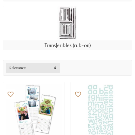
Transferibles (rub-on)
Relevance
favorite_border
favorite_border