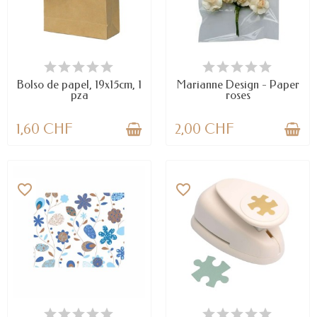
DISPONIBLE
LAST ITEMS IN STOCK
Bolso de papel, 19x15cm, 1
Marianne Design - Paper
pza
roses
1,60 CHF
2,00 CHF
favorite_border
favorite_border
DISPONIBLE
LAST ITEMS IN STOCK