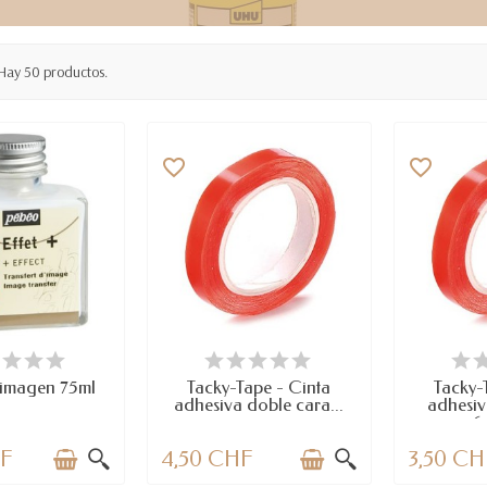
Hay 50 productos.
favorite_border
favorite_border
PONIBLE
LAST ITEMS IN STOCK
LAST I
t imagen 75ml
Tacky-Tape - Cinta
Tacky-
adhesiva doble cara...
adhesiv
6
HF
4,50 CHF
3,50 CH