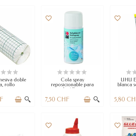
favorite_border
favorite_border
PONIBLE
DISPONIBLE
DI
hesiva doble
Cola spray
UHU E
a, rollo
reposicionable para
blanca 
plantillas,...
HF
7,50 CHF
5,80 C
favorite_border
favorite_border