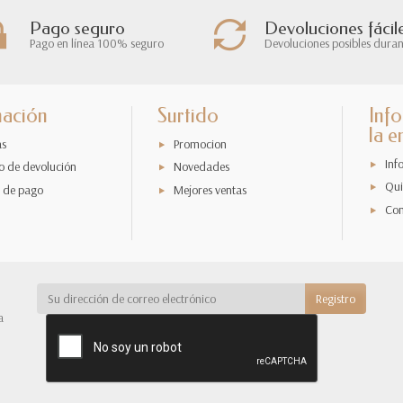
Pago seguro
Devoluciones fácil
Pago en línea 100% seguro
Devoluciones posibles duran
mación
Surtido
Inf
la 
as
Promocion
Inf
o de devolución
Novedades
Qui
 de pago
Mejores ventas
Con
a