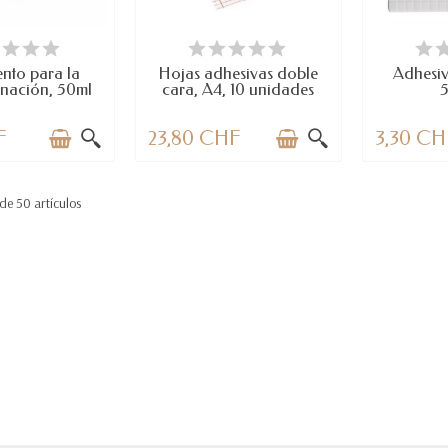
PONIBLE
LAST ITEMS IN STOCK
DI
nto para la
Hojas adhesivas doble
Adhesi
nación, 50ml
cara, A4, 10 unidades
F
23,80 CHF
3,30 CH
de 50 artículos