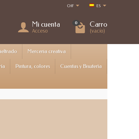
CHF
ES
Mi cuenta
Carro
0
Acceso
(vacío)
Fieltrado
Merceria creativa
ría
Pintura, colores
Cuentas y Bisuterìa