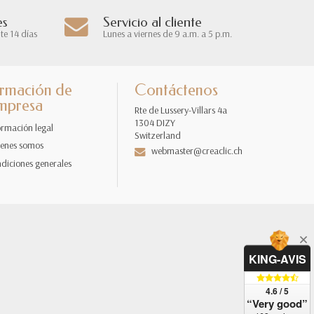
es
Servicio al cliente
te 14 días
Lunes a viernes de 9 a.m. a 5 p.m.
ormación de
Contáctenos
empresa
Rte de Lussery-Villars 4a
1304 DIZY
ormación legal
Switzerland
enes somos
webmaster@creaclic.ch
diciones generales
KING-AVIS
4.6 / 5
“Very good”