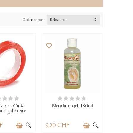
Ordenar por:
Relevance
favorite_border
TEMS IN STOCK
DISPONIBLE
Tape - Cinta
Blending gel, 180ml
a doble cara
mm/2m
F
9,20 CHF