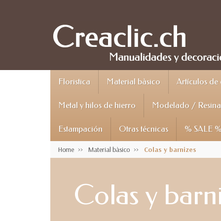
Floristica
Material bàsico
Artículos de
Metal y hilos de hierro
Modelado / Resina 
Estampación
Otras técnicas
% SALE 
Home
Material bàsico
Colas y barnizes
Colas y barn