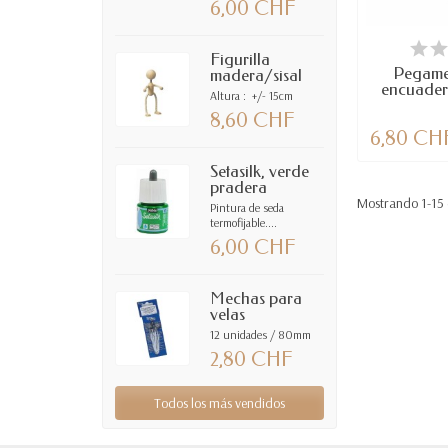
6,00 CHF
DIS
Figurilla
Pegame
madera/sisal
encuader
Altura : +/- 15cm
8,60 CHF
6,80 CH
Setasilk, verde
pradera
Mostrando 1-15 
Pintura de seda
termofijable....
6,00 CHF
Mechas para
velas
12 unidades / 80mm
2,80 CHF
Todos los más vendidos