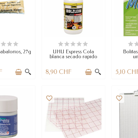
PONIBLE
LAST ITEMS IN STOCK
DI
abalorios, 27g
UHU Express Cola
Bolitas
blanca secado rapido
u
F
8,90 CHF
5,10 CH
favorite_border
favorite_border