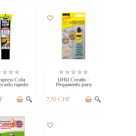
favorite_border
SPONIBLE
LAST ITEMS IN STOCK
xpress Cola
UHU Creativ -
secado rapido
Pegamento para
poliestireno...
HF
7,70 CHF
favorite_border