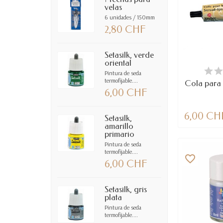
velas
6 unidades / 150mm
2,80 CHF
Setasilk, verde
oriental
DIS
Pintura de seda
termofijable....
Cola para 
6,00 CHF
6,00 CH
Setasilk,
amarillo
primario
Pintura de seda
termofijable....
favorite_border
6,00 CHF
Setasilk, gris
plata
Pintura de seda
termofijable....