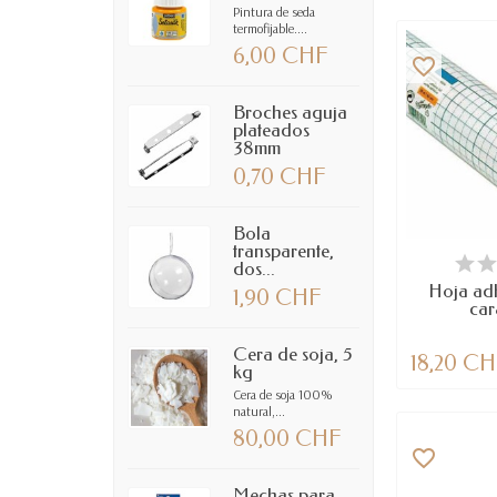
Pintura de seda
termofijable....
6,00 CHF
favorite_border
Broches aguja
plateados
38mm
0,70 CHF
Bola
transparente,
DIS
dos...
Hoja ad
1,90 CHF
car
Cera de soja, 5
18,20 C
kg
Cera de soja 100%
natural,...
80,00 CHF
favorite_border
Mechas para