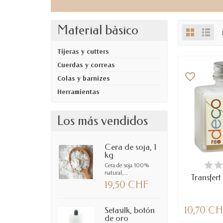
Material bàsico
Tijeras y cutters
Cuerdas y correas
favorite_border
Colas y barnizes
Herramientas
Los más vendidos
Cera de soja, 1
kg
DIS
Cera de soja 100%
natural,...
Transfer
19,50 CHF
10,70 C
Setasilk, botón
de oro