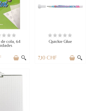
SPONIBLE
DISPONIBLE
 de cola, 64
Quickie Glue
nidades
F
7,10 CHF