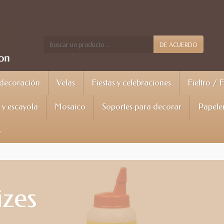
DE ACUERDO
 decoración
Velas
Fiestas y celebraciones
Fieltro / 
y escayola
Mosaico
Soportes para decorar
Papele
%
izes