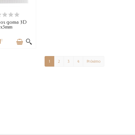
SPONIBLE
vos goma 3D
5x5mm
F
1
2
3
4
Próximo