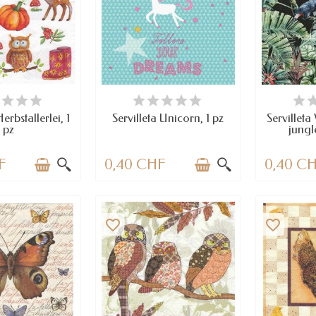
PONIBLE
DISPONIBLE
DI
erbstallerlei, 1
Servilleta Unicorn, 1 pz
Servilleta
pz
jungl
F
0,40 CHF
0,40 C
favorite_border
favorite_border