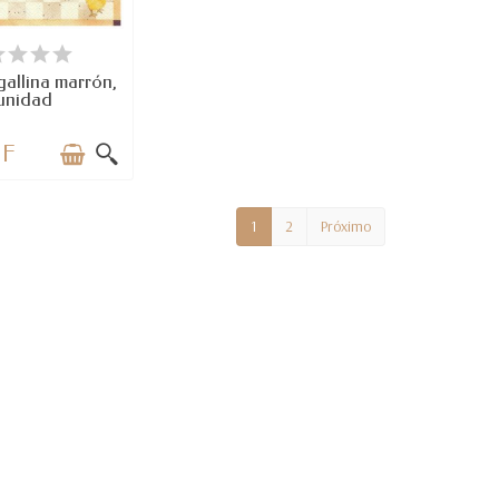
TEMS IN STOCK
 gallina marrón,
 unidad
HF
1
2
Próximo