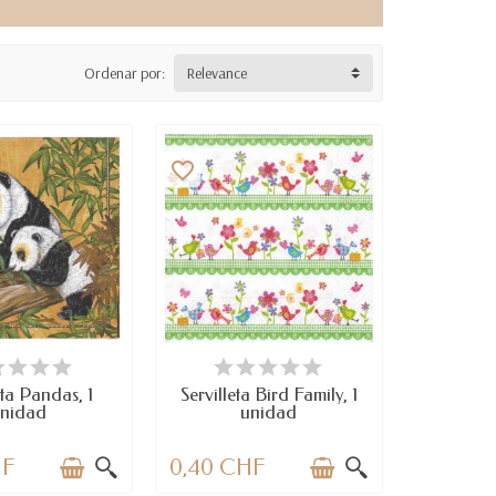
Ordenar por:
Relevance
favorite_border
SPONIBLE
LAST ITEMS IN STOCK
eta Pandas, 1
Servilleta Bird Family, 1
nidad
unidad
HF
0,40 CHF