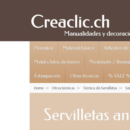
Floristica
Material bàsico
Artículos de
Metal y hilos de hierro
Modelado / Resina 
Estampación
Otras técnicas
% SALE 
Home
Otras técnicas
Técnica de Servilletas
Ser
Servilletas a