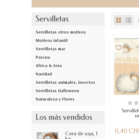
Servilletas
Servilletas otros motivos
Motivos infantil
favorite_border
Servilletas mar
Pascua
Africa & Asia
Navidad
Servilletas animales, insectos
Servilletas Halloween
Naturaleza y Flores
DIS
Serville
Los más vendidos
u
0,40 CH
Cera de soja, 1
kg