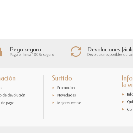
Pago seguro
Devoluciones fácil
Pago en línea 100% seguro
Devoluciones posibles duran
mación
Surtido
Inf
la 
as
Promocion
Inf
o de devolución
Novedades
Qui
 de pago
Mejores ventas
Con