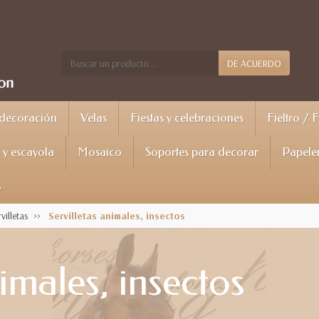
DE ACUERDO
 decoración
Velas
Fiestas y celebraciones
Fieltro / 
y escayola
Mosaico
Soportes para decorar
Papele
%
villetas
Servilletas animales, insectos
nimales, insectos