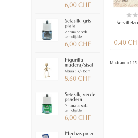
6,00 CHF
DIS
Setasilk, gris
Servilleta
plata
Pintura de seda
termofijable....
0,40 CH
6,00 CHF
Figurilla
Mostrando 1-15 d
madera/sisal
Altura : +/- 15cm
8,60 CHF
Setasilk, verde
pradera
Pintura de seda
termofijable....
6,00 CHF
Mechas para