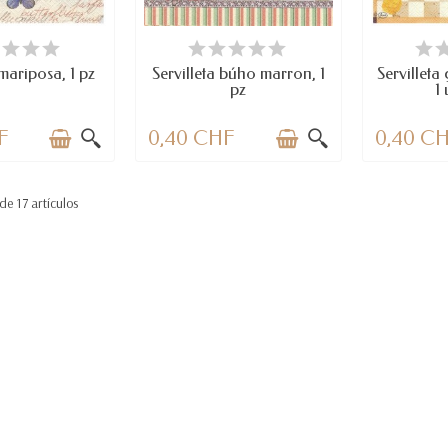
PONIBLE
DISPONIBLE
LAST I
 mariposa, 1 pz
Servilleta búho marron, 1
Servilleta
pz
1
F
0,40 CHF
0,40 C
e 17 artículos