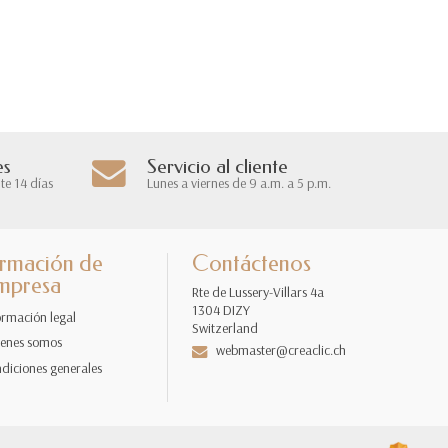
es
Servicio al cliente
te 14 días
Lunes a viernes de 9 a.m. a 5 p.m.
ormación de
Contáctenos
empresa
Rte de Lussery-Villars 4a
1304 DIZY
ormación legal
Switzerland
enes somos
webmaster@creaclic.ch
diciones generales