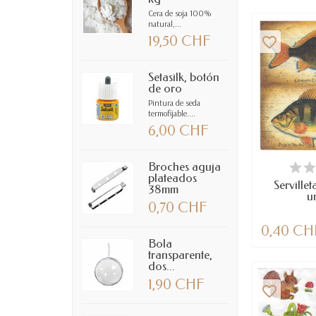
Cera de soja 100%
natural,...
19,50 CHF
favorite_border
Setasilk, botón
de oro
Pintura de seda
termofijable....
6,00 CHF
DIS
Broches aguja
plateados
Servillet
38mm
u
0,70 CHF
0,40 CH
Bola
transparente,
dos...
1,90 CHF
favorite_border