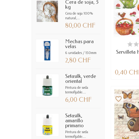
Cera de soja, 5
kg
Cera de soja 100%
natural,...
80,00 CHF
Mechas para
DIS
velas
Servilleta H
6 unidades / 150mm
2,80 CHF
0,40 CH
Setasilk, verde
oriental
Pintura de seda
termofijable....
favorite_border
6,00 CHF
Setasilk,
amarillo
primario
Pintura de seda
termofijable....