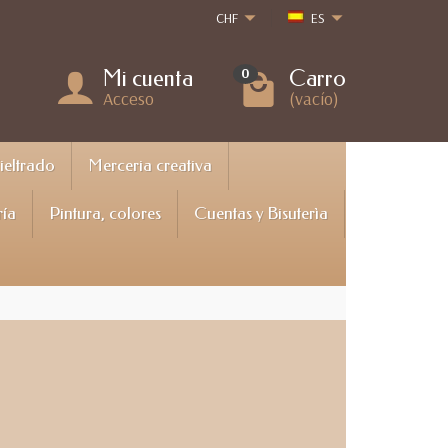
CHF
ES
Mi cuenta
Carro
0
Acceso
(vacío)
Fieltrado
Merceria creativa
ría
Pintura, colores
Cuentas y Bisuterìa