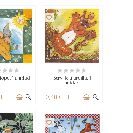
favorite_border
SPONIBLE
DISPONIBLE
 topo, 1 unidad
Servilleta ardilla, 1
unidad
HF
0,40 CHF
favorite_border