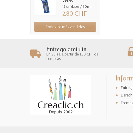
velas
12 unidades / 80mm
2,80 CHF
Todos los más vendidos
Entrega gratuita
En Suiza a partir de 150 CHF de
compras
Infor
Entreg
Derech
Formas