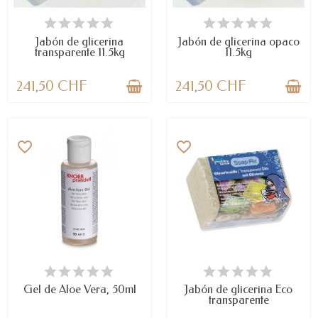
DISPONIBLE
DISPONIBLE
Jabón de glicerina
Jabón de glicerina opaco
transparente 11.5kg
11.5kg
241,50 CHF
241,50 CHF
favorite_border
favorite_border
DISPONIBLE
DISPONIBLE
Gel de Aloe Vera, 50ml
Jabón de glicerina Eco
transparente