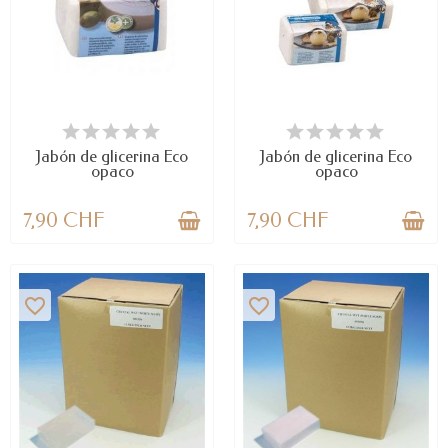
LAST ITEMS IN STOCK
DISPONIBLE
Jabón de glicerina Eco
Jabón de glicerina Eco
opaco
opaco
7,90 CHF
7,90 CHF
favorite_border
favorite_border