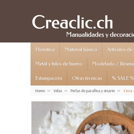
Floristica
Material bàsico
Artículos de
Metal y hilos de hierro
Modelado / Resina 
Estampación
Otras técnicas
% SALE 
Home
Velas
Perlas de parafina y stearin
Cera 