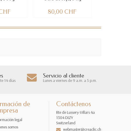
 CHF
80,00 CHF
11,90 
es
Servicio al cliente
te 14 días
Lunes a viernes de 9 a.m. a 5 p.m.
ormación de
Contáctenos
empresa
Rte de Lussery-Villars 4a
1304 DIZY
ormación legal
Switzerland
enes somos
webmaster@creaclic.ch