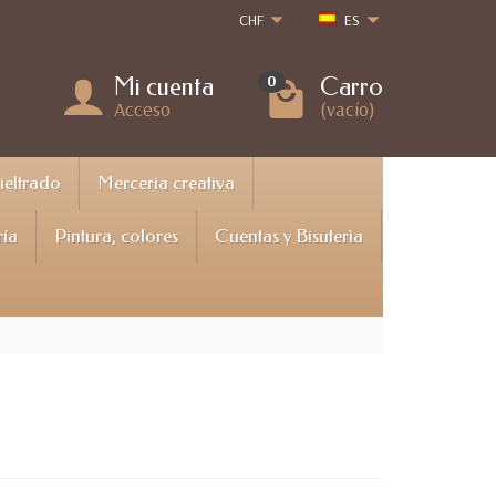
CHF
ES
Mi cuenta
Carro
0
Acceso
(vacío)
Fieltrado
Merceria creativa
ría
Pintura, colores
Cuentas y Bisuterìa