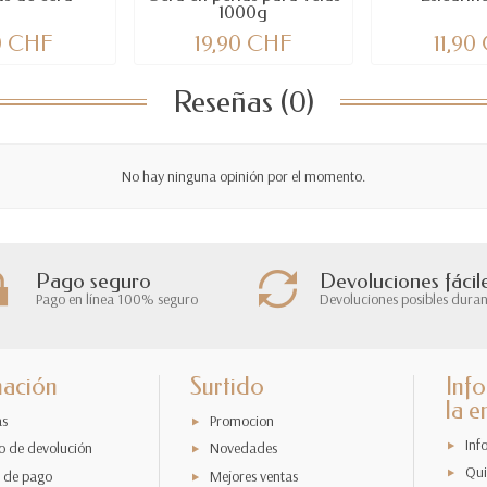
1000g
90 CHF
19,90 CHF
11,90
Reseñas (0)
No hay ninguna opinión por el momento.
Pago seguro
Devoluciones fácil
Pago en línea 100% seguro
Devoluciones posibles duran
mación
Surtido
Inf
la 
as
Promocion
Inf
o de devolución
Novedades
Qui
 de pago
Mejores ventas