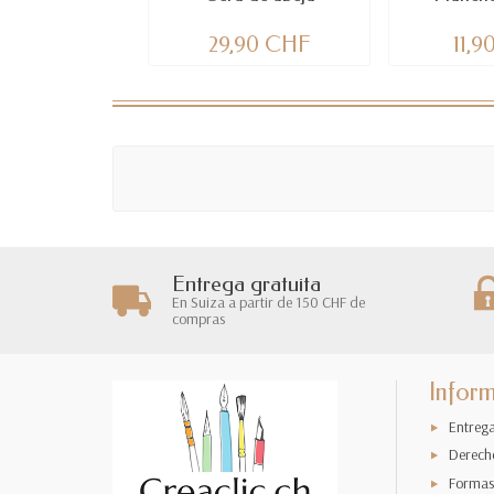
29,90 CHF
11,
Entrega gratuita
En Suiza a partir de 150 CHF de
compras
Infor
Entreg
Derech
Formas