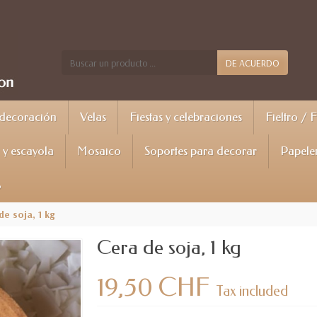
DE ACUERDO
 decoración
Velas
Fiestas y celebraciones
Fieltro / 
y escayola
Mosaico
Soportes para decorar
Papele
%
de soja, 1 kg
Cera de soja, 1 kg
19,50 CHF
Tax included