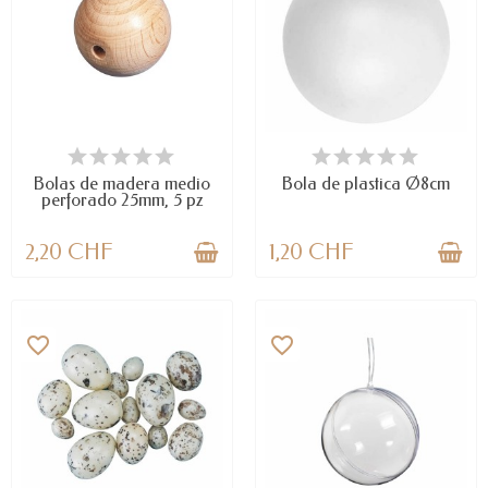
DISPONIBLE
DISPONIBLE
Bolas de madera medio
Bola de plastica Ø8cm
perforado 25mm, 5 pz
2,20 CHF
1,20 CHF
favorite_border
favorite_border