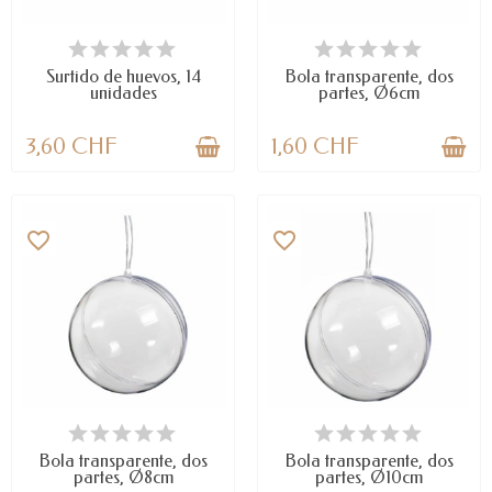
LAST ITEMS IN STOCK
LAST ITEMS IN STOCK
Surtido de huevos, 14
Bola transparente, dos
unidades
partes, Ø6cm
3,60 CHF
1,60 CHF
favorite_border
favorite_border
LAST ITEMS IN STOCK
DISPONIBLE
Bola transparente, dos
Bola transparente, dos
partes, Ø8cm
partes, Ø10cm