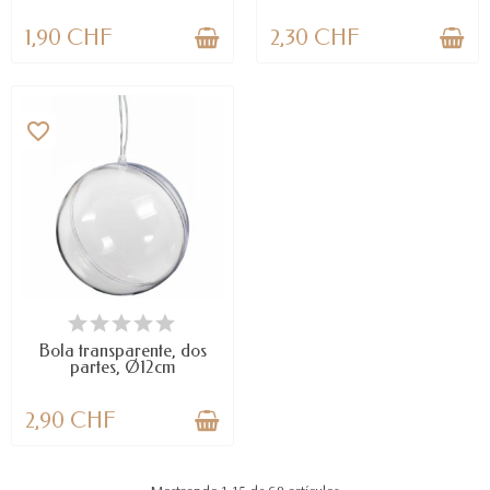
1,90 CHF
2,30 CHF
favorite_border
DISPONIBLE
Bola transparente, dos
partes, Ø12cm
2,90 CHF