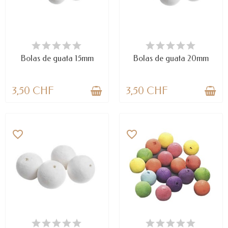
DISPONIBLE
DISPONIBLE
Bolas de guata 15mm
Bolas de guata 20mm
3,50 CHF
3,50 CHF
favorite_border
favorite_border
DISPONIBLE
LAST ITEMS IN STOCK