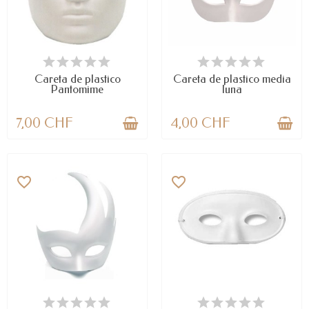
DISPONIBLE
LAST ITEMS IN STOCK
Careta de plastico
Careta de plastico media
Pantomime
luna
7,00 CHF
4,00 CHF
favorite_border
favorite_border
LAST ITEMS IN STOCK
DISPONIBLE