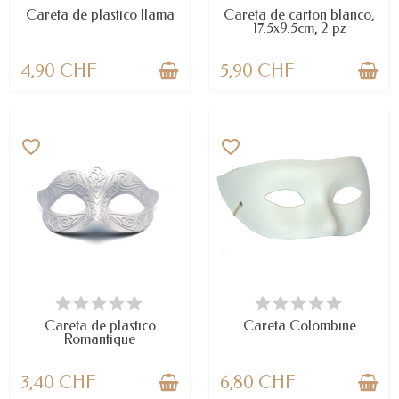
Careta de plastico llama
Careta de carton blanco,
17.5x9.5cm, 2 pz
4,90 CHF
5,90 CHF
favorite_border
favorite_border
DISPONIBLE
LAST ITEMS IN STOCK
Careta de plastico
Careta Colombine
Romantique
3,40 CHF
6,80 CHF