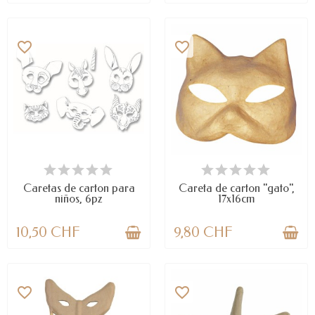
favorite_border
favorite_border
DISPONIBLE
LAST ITEMS IN STOCK
Caretas de carton para
Careta de carton "gato",
niños, 6pz
17x16cm
10,50 CHF
9,80 CHF
favorite_border
favorite_border