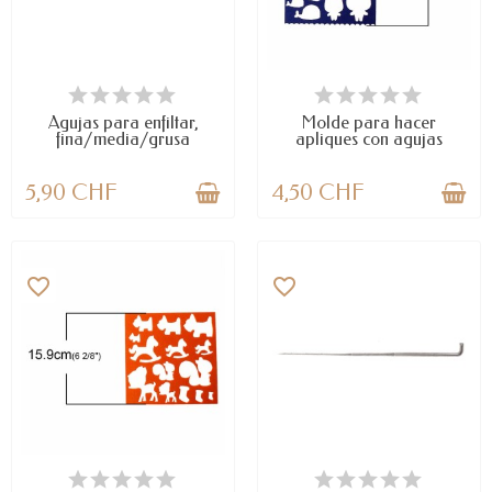
DISPONIBLE
LAST ITEMS IN STOCK
Agujas para enfiltar,
Molde para hacer
fina/media/grusa
apliques con agujas
para...
5,90 CHF
4,50 CHF
favorite_border
favorite_border
DISPONIBLE
DISPONIBLE