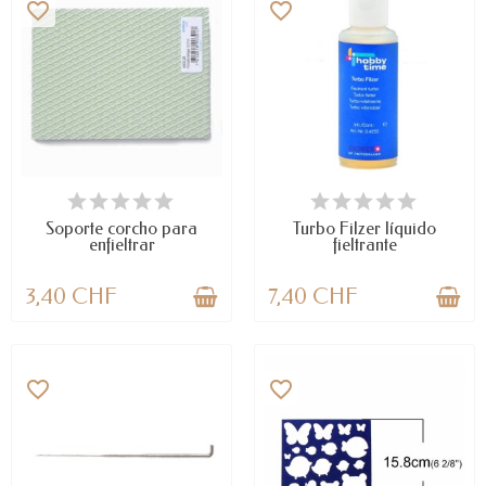
favorite_border
favorite_border
DISPONIBLE
DISPONIBLE
Soporte corcho para
Turbo Filzer líquido
enfieltrar
fieltrante
3,40 CHF
7,40 CHF
favorite_border
favorite_border