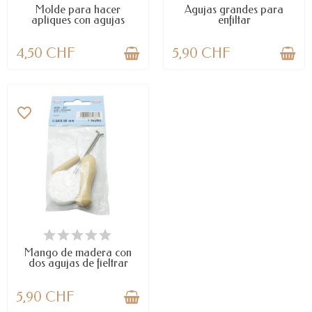
Molde para hacer
Agujas grandes para
apliques con agujas
enfiltar
para...
4,50 CHF
5,90 CHF
favorite_border
DISPONIBLE
Mango de madera con
dos agujas de fieltrar
5,90 CHF