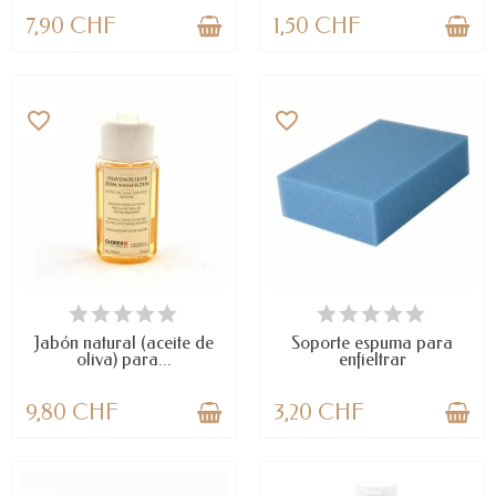
7,90 CHF
1,50 CHF
favorite_border
favorite_border
DISPONIBLE
DISPONIBLE
Jabón natural (aceite de
Soporte espuma para
oliva) para...
enfieltrar
9,80 CHF
3,20 CHF