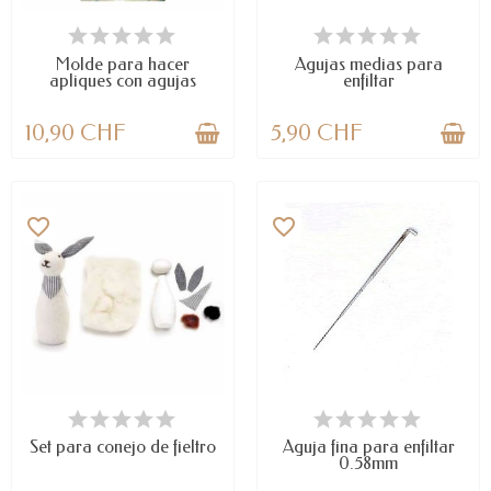
LAST ITEMS IN STOCK
DISPONIBLE
Molde para hacer
Agujas medias para
apliques con agujas
enfiltar
para...
10,90 CHF
5,90 CHF
favorite_border
favorite_border
DISPONIBLE
LAST ITEMS IN STOCK
Set para conejo de fieltro
Aguja fina para enfiltar
0.58mm