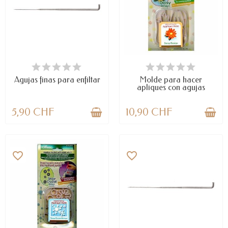
DISPONIBLE
DISPONIBLE
Agujas finas para enfiltar
Molde para hacer
apliques con agujas
para...
5,90 CHF
10,90 CHF
favorite_border
favorite_border