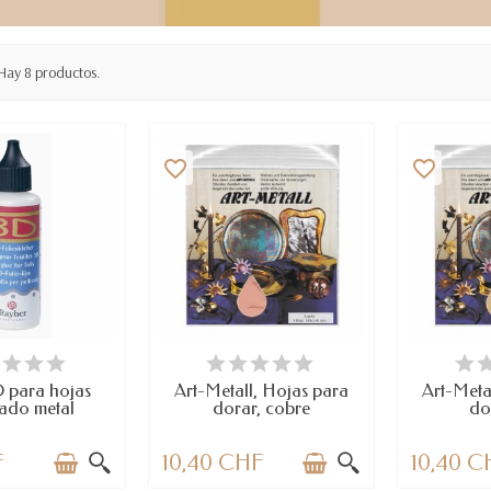
Hay 8 productos.
favorite_border
favorite_border
PONIBLE
DISPONIBLE
DI
 para hojas
Art-Metall, Hojas para
Art-Meta
ado metal
dorar, cobre
do
F
10,40 CHF
10,40 C