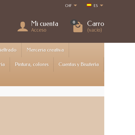
CHF
ES
Mi cuenta
Carro
0
Acceso
(vacío)
Fieltrado
Merceria creativa
ría
Pintura, colores
Cuentas y Bisuterìa