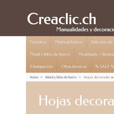
Floristica
Material bàsico
Artículos de
Metal y hilos de hierro
Modelado / Resina 
Estampación
Otras técnicas
% SALE 
Home
Metal y hilos de hierro
Hojas decorado m
Hojas decor