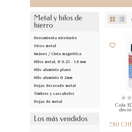
Metal y hilos de
hierro
Herramienta wire&wire
favorite_border
Otros metal
Imánes / Cinta magnética
Hilos metal, Ø 0.25 - 1.8 mm
Hilo aluminio plano
Hilo aluminio Ø 2mm
Hojas decorado metal
Timbres y cascabeles
DIS
Hojas de metal
Cola 3D
decor
Los más vendidos
7,80 CH