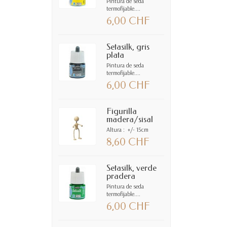
Pintura de seda
termofijable....
6,00 CHF
Setasilk, gris
plata
Pintura de seda
termofijable....
6,00 CHF
Figurilla
madera/sisal
Altura : +/- 15cm
8,60 CHF
Setasilk, verde
pradera
Pintura de seda
termofijable....
6,00 CHF