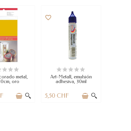
favorite_border
SPONIBLE
DISPONIBLE
corado metal,
Art-Metall, emulsión
30cm, oro
adhesiva, 30ml
HF
5,50 CHF