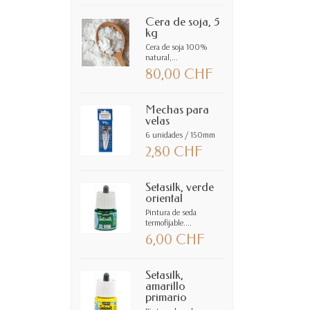
Cera de soja, 5
kg
Cera de soja 100%
natural,...
80,00 CHF
Mechas para
velas
6 unidades / 150mm
2,80 CHF
Setasilk, verde
oriental
Pintura de seda
termofijable....
6,00 CHF
Setasilk,
amarillo
primario