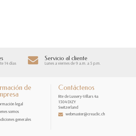
es
Servicio al cliente
te 14 días
Lunes a viernes de 9 a.m. a 5 p.m.
ormación de
Contáctenos
empresa
Rte de Lussery-Villars 4a
1304 DIZY
ormación legal
Switzerland
enes somos
webmaster@creaclic.ch
diciones generales