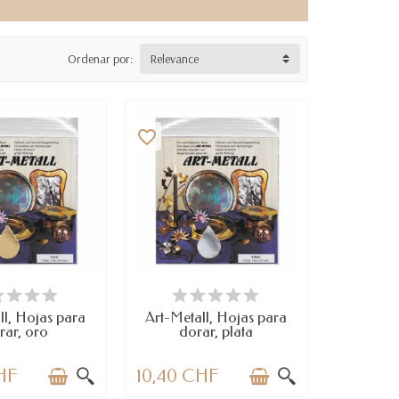
Ordenar por:
Relevance
favorite_border
SPONIBLE
DISPONIBLE
ll, Hojas para
Art-Metall, Hojas para
rar, oro
dorar, plata
HF
10,40 CHF