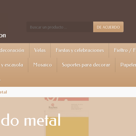
DE ACUERDO
 decoración
Velas
Fiestas y celebraciones
Fieltro / 
y escayola
Mosaico
Soportes para decorar
Papele
%
etal
ado metal