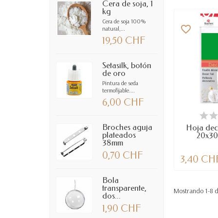
Cera de soja, 1
kg
Cera de soja 100%
favorite_border
natural,...
19,50 CHF
Setasilk, botón
de oro
Pintura de seda
termofijable....
6,00 CHF
DIS
Broches aguja
Hoja dec
plateados
20x30
38mm
0,70 CHF
3,40 CH
Bola
transparente,
Mostrando 1-8 de
dos...
1,90 CHF