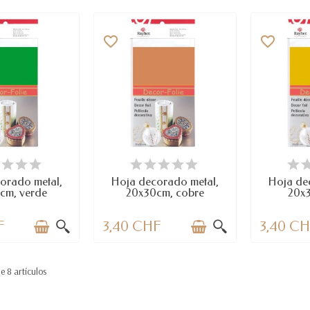
favorite_border
favorite_border
PONIBLE
LAST ITEMS IN STOCK
DI
orado metal,
Hoja decorado metal,
Hoja de
cm, verde
20x30cm, cobre
20x
F
3,40 CHF
3,40 C
 8 artículos