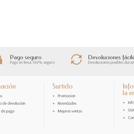
Pago seguro
Devoluciones fácil
Pago en línea 100% seguro
Devoluciones posibles duran
mación
Surtido
Inf
la 
as
Promocion
Inf
o de devolución
Novedades
Qui
 de pago
Mejores ventas
Con