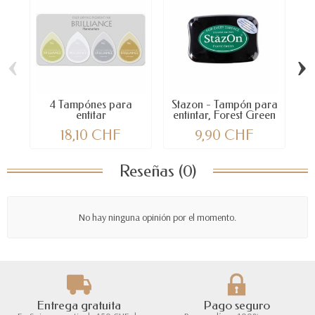
‹
›
4 Tampónes para
Stazon - Tampón para
4
entitar
entintar, Forest Green
18,10 CHF
9,90 CHF
Reseñas (0)
No hay ninguna opinión por el momento.
Entrega gratuita
Pago seguro