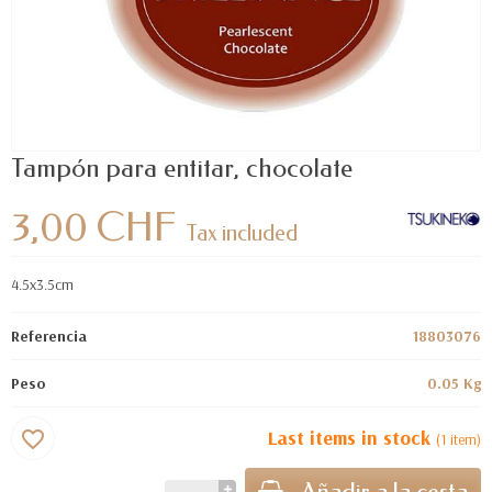
Tampón para entitar, chocolate
3,00 CHF
Tax included
4.5x3.5cm
Referencia
18803076
Peso
0.05 Kg
Last items in stock
favorite_border
(1 item)