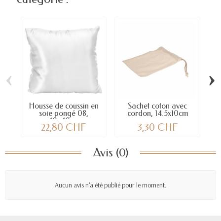
‹
›
Housse de coussin en
Sachet coton avec
Po
soie pongé 08,
cordon, 14.5x10cm
40x40cm
22,80 CHF
3,30 CHF
Avis (0)
Aucun avis n'a été publié pour le moment.