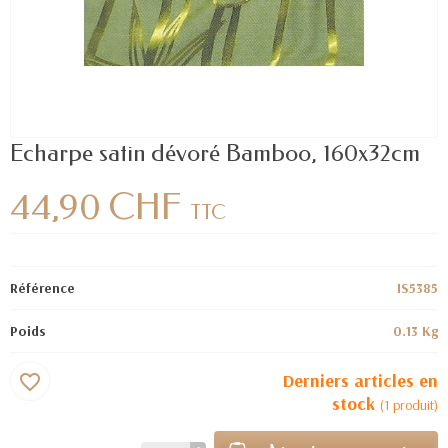
Echarpe satin dévoré Bamboo, 160x32cm
44,90 CHF
TTC
Référence
IS5385
Poids
0.13 Kg
Derniers articles en
favorite_border
stock
(1 produit)