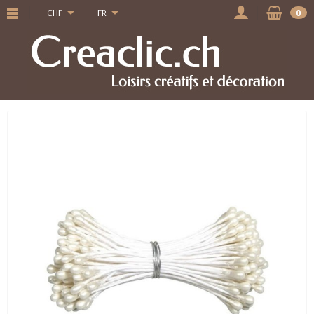
CHF
FR
0