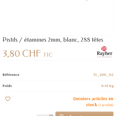
Pistils / étamines 2mm, blanc, 288 têtes
3,80 CHF
TTC
Référence
51_200_02
Poids
0.01 Kg
Derniers articles en
favorite_border
stock
(1 produit)