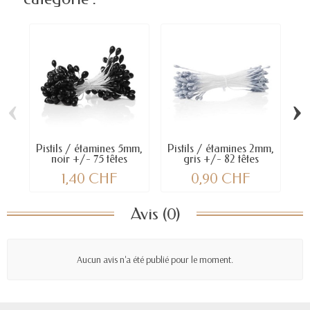
‹
›
Pistils / étamines 5mm,
Pistils / étamines 2mm,
Pi
noir +/- 75 têtes
gris +/- 82 têtes
1,40 CHF
0,90 CHF
Avis (0)
Aucun avis n'a été publié pour le moment.