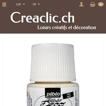
CHF
FR
0