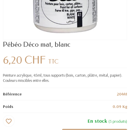
Pébéo Déco mat, blanc
6,20 CHF
TTC
Peinture acrylique, 45ml, tous supports (bois, carton, plâtre, métal, papier).
Couleurs miscibles entre elles.
Référence
20441
Poids
0.09 Kg
En stock
favorite_border
(5 produits)