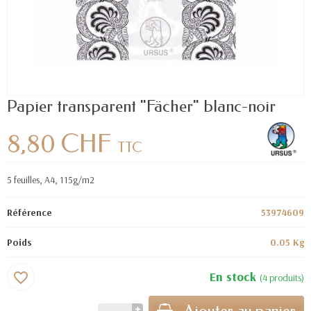
Papier transparent "Fächer" blanc-noir
8,80 CHF
TTC
5 feuilles, A4, 115g/m2
Référence
53974609
Poids
0.05 Kg
En stock
favorite_border
(4 produits)