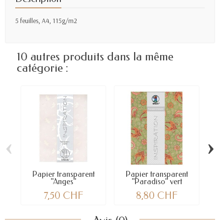
5 feuilles, A4, 115g/m2
10 autres produits dans la même
catégorie :
‹
›
Papier transparent
Papier transparent
P
"Anges"
"Paradiso" vert
"
7,50 CHF
8,80 CHF