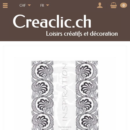
CHF
FR
0