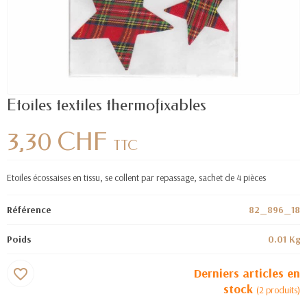
Etoiles textiles thermofixables
3,30 CHF
TTC
Etoiles écossaises en tissu, se collent par repassage, sachet de 4 pièces
Référence
82_896_18
Poids
0.01 Kg
Derniers articles en
favorite_border
stock
(2 produits)