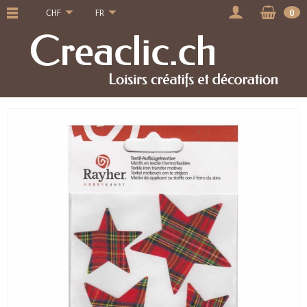
CHF
FR
0