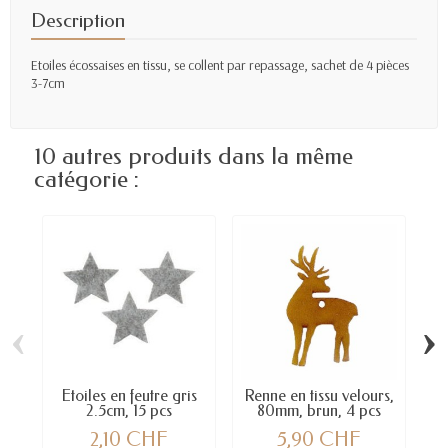
Description
Etoiles écossaises en tissu, se collent par repassage, sachet de 4 pièces
3-7cm
10 autres produits dans la même
catégorie :
‹
›
Etoiles en feutre gris
Renne en tissu velours,
C
2.5cm, 15 pcs
80mm, brun, 4 pcs
2,10 CHF
5,90 CHF