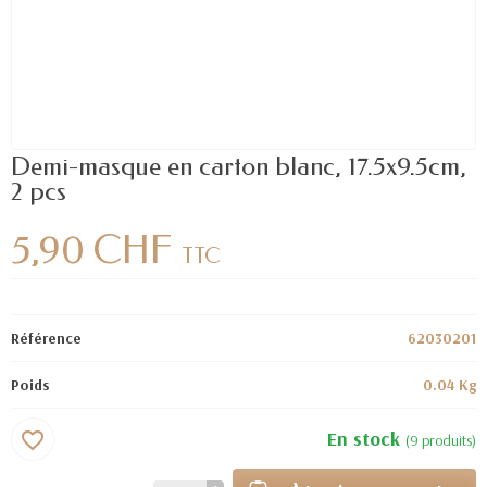
Demi-masque en carton blanc, 17.5x9.5cm,
2 pcs
5,90 CHF
TTC
Référence
62030201
Poids
0.04 Kg
En stock
favorite_border
(9 produits)