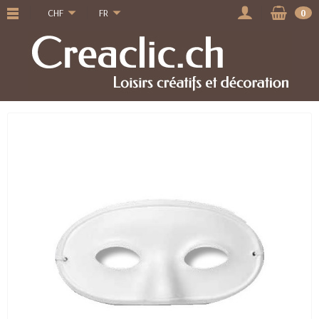
CHF
FR
0