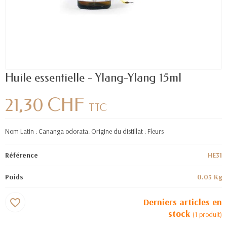
Huile essentielle - Ylang-Ylang 15ml
21,30 CHF
TTC
Nom Latin : Cananga odorata. Origine du distillat : Fleurs
Référence
HE31
Poids
0.03 Kg
Derniers articles en
favorite_border
stock
(1 produit)