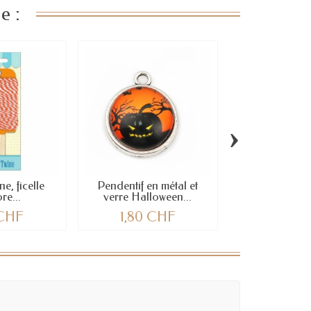
e :
›
ne, ficelle
Pendentif en métal et
Citrouilles Ha
re...
verre Halloween...
bois, 4cm,
 CHF
1,80 CHF
3,30 