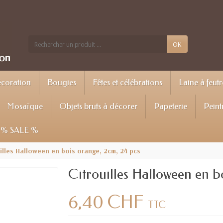
OK
écoration
Bougies
Fêtes et célébrations
Laine à feutr
Mosaïque
Objets bruts à décorer
Papeterie
Peint
% SALE %
uilles Halloween en bois orange, 2cm, 24 pcs
Citrouilles Halloween en b
6,40 CHF
TTC