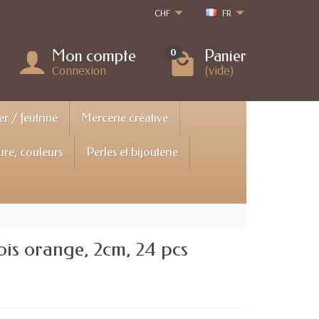
CHF
FR
Mon compte
Panier
0
Connexion
(vide)
er / feutrine
Mercerie créative
ure, couleurs
Perles et bijouterie
ois orange, 2cm, 24 pcs