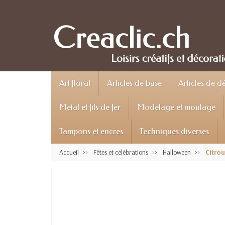
Art floral
Articles de base
Articles de d
Metal et fils de fer
Modelage et moulage
Tampons et encres
Techniques diverses
Accueil
Fêtes et célébrations
Halloween
Citro