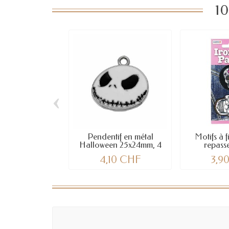
10
‹
Pendentif en métal
Motifs à f
Halloween 25x24mm, 4
repasser
pcs
4,10 CHF
3,9