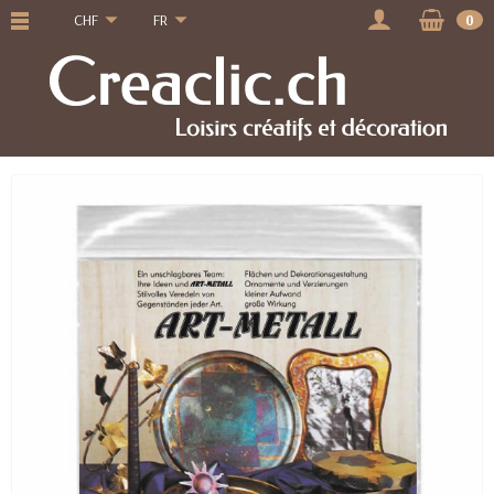
CHF
FR
0