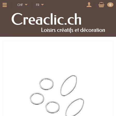
CHF
FR
0