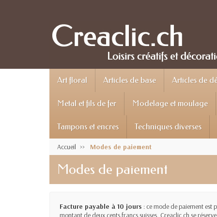
Art floral
Articles de base
Articles de d
Metal et fils de fer
Modelage et moulage
Tampons et encres
Techniques diverses
Accueil
Modes de paiement
Modes de paiement
Facture payable à 10 jours
: ce mode de paiement est pr
montant de deux cents francs suisses, Creaclic.ch se réserv