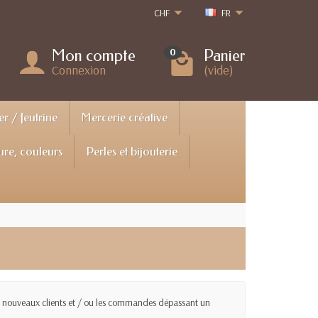
CHF
FR
Mon compte
Panier
0
Connexion
(vide)
er / feutrine
Mercerie créative
ure, couleurs
Perles et bijouterie
les nouveaux clients et / ou les commandes dépassant un