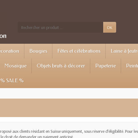
OK
écoration
Bougies
Fêtes et célébrations
Laine à feutr
Mosaïque
Objets bruts à décorer
Papeterie
Peint
% SALE %
oposé aux clients résidant en Suisse uniquement, sous réserve d’éligibilité. Pour 
e le droit de demander un paiement anticipé.