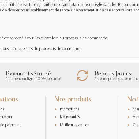
ment intitulé « Facture », dont le montant total doit être réglé dans les 10 jours a
is de dossier pour l'établissement de rappels de paiement et de cesser toute livraiso
é est proposé à tous les clients lors du processus de commande.
 tous les clients lors du processus de commande.
Paiement sécurisé
Retours faciles
Paiement en ligne 100% sécurisé
Retours possibles pendant 
ations
Nos produits
Not
ons
Promotions
Men
e retour
Nouveautés
A p
de paiement
Meilleures ventes
Con