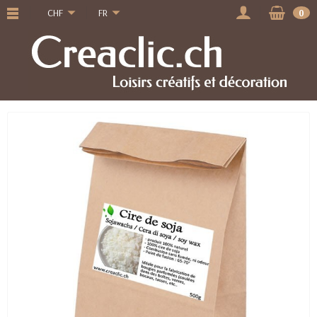
CHF
FR
0