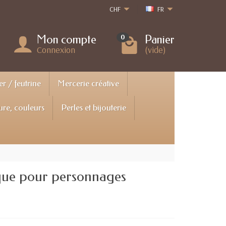
CHF
FR
Mon compte
Panier
0
Connexion
(vide)
er / feutrine
Mercerie créative
ure, couleurs
Perles et bijouterie
ique pour personnages