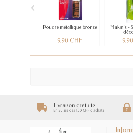
‹
Poudre métallique bronze
Makin's - S
déc
9,90 CHF
9,9
Livraison gratuite
En Suisse dès 150 CHF d'achats
Inform