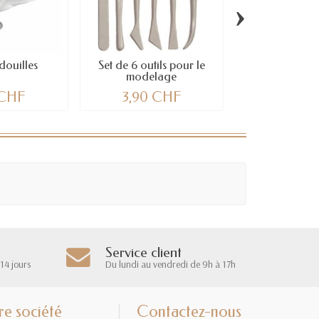
›
douilles
Set de 6 outils pour le
Set outils de
modelage
 CHF
3,90 CHF
25,80 
Service client
14 jours
Du lundi au vendredi de 9h à 17h
re société
Contactez-nous