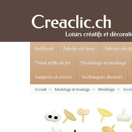
Art floral
Articles de base
Articles de d
Metal et fils de fer
Modelage et moulage
Tampons et encres
Techniques diverses
Accueil
Modelage et moulage
Modelage
Acces