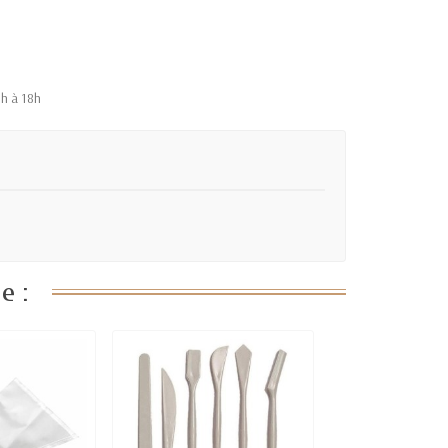
9h à 18h
e :