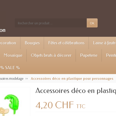
OK
écoration
Bougies
Fêtes et célébrations
Laine à feutr
Mosaïque
Objets bruts à décorer
Papeterie
Peint
% SALE %
soires modelage
Accessoires déco en plastique pour personnages
Accessoires déco en plast
4,20 CHF
TTC