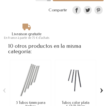
Compartir
Livraison gratuite
En France à partir de 75 € d'achats
10 otros productos en la misma
categoría:
‹
›
5 Tubos 6mm para
Tubos color plata
C