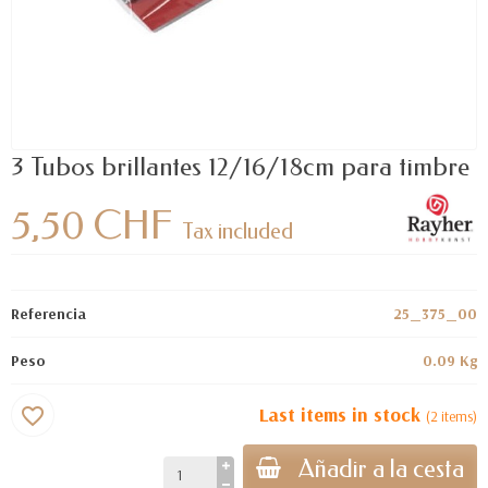
3 Tubos brillantes 12/16/18cm para timbre
5,50 CHF
Tax included
Referencia
25_375_00
Peso
0.09 Kg
Last items in stock
favorite_border
(2 items)
Añadir a la cesta