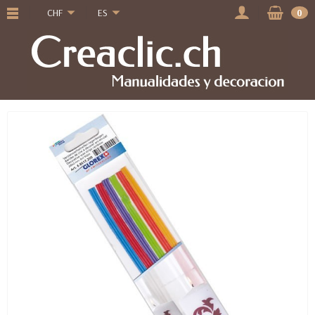
CHF
ES
0