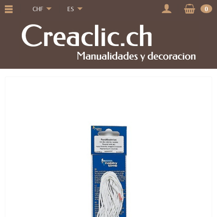
CHF
ES
0