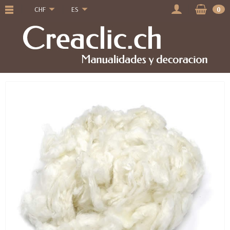
CHF
ES
0