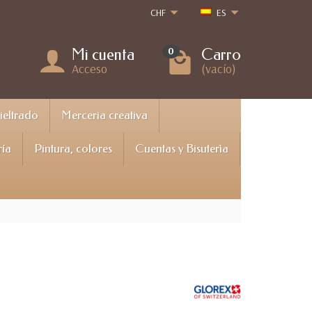
CHF
ES
Mi cuenta
Carro
0
Acceso
(vacío)
Fieltrado
Merceria creativa
ría
Pintura, colores
Cuentas y Bisuterìa