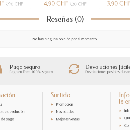
HF
4,90 CHF
3,90 CH
7,90 CHF
7,20 CHF
Reseñas (0)
No hay ninguna opinión por el momento.
Pago seguro
Devoluciones fácil
Pago en línea 100% seguro
Devoluciones posibles duran
mación
Surtido
Inf
la 
as
Promocion
Inf
o de devolución
Novedades
Qui
 de pago
Mejores ventas
Con