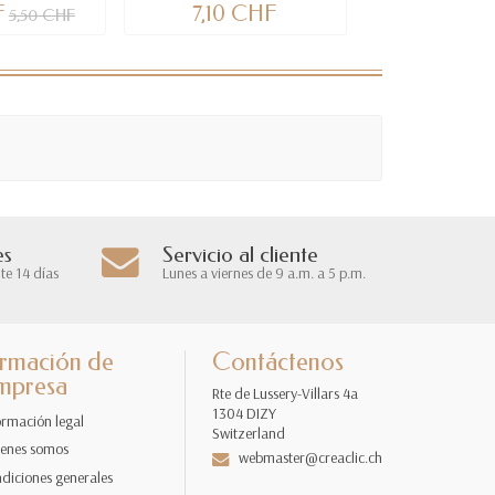
F
7,10 CHF
8,40 CHF
5,50 CHF
es
Servicio al cliente
te 14 días
Lunes a viernes de 9 a.m. a 5 p.m.
ormación de
Contáctenos
empresa
Rte de Lussery-Villars 4a
1304 DIZY
ormación legal
Switzerland
enes somos
webmaster@creaclic.ch
diciones generales