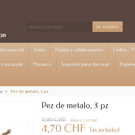
DE ACUERDO
 decoración
Velas
Fiestas y celebraciones
Fieltro / 
y escayola
Mosaico
Soportes para decorar
Papele
%
ma
Pez de metalo, 3 pz
Pez de metalo, 3 pz
5,90 CHF
Ahorre 1,20 CHF
4,70 CHF
Tax included