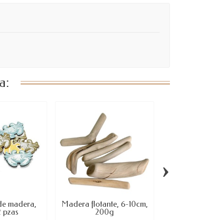
a:
›
de madera,
Madera flotante, 6-10cm,
Guirnalda est
2 pzas
200g
mar de m