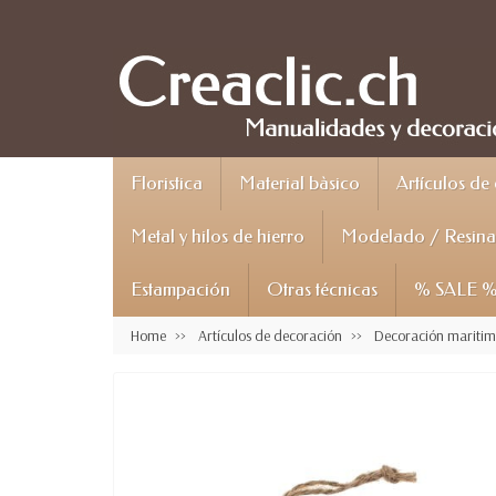
Floristica
Material bàsico
Artículos de
Metal y hilos de hierro
Modelado / Resina 
Estampación
Otras técnicas
% SALE 
Home
Artículos de decoración
Decoración mariti