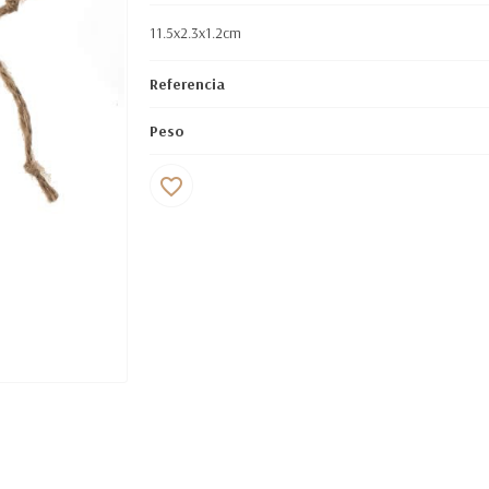
11.5x2.3x1.2cm
Referencia
Peso
favorite_border