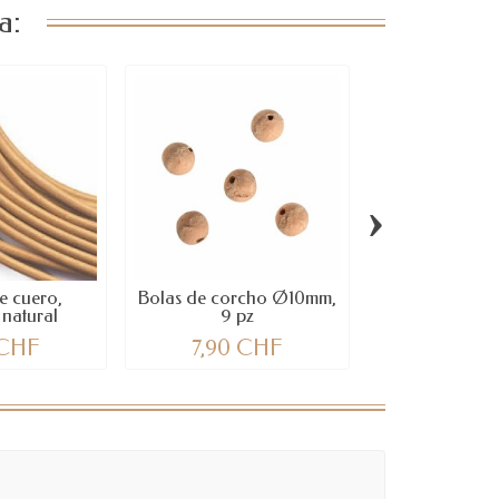
a:
›
e cuero,
Bolas de corcho Ø10mm,
Tapónes de
natural
9 pz
 CHF
7,90 CHF
12,50 