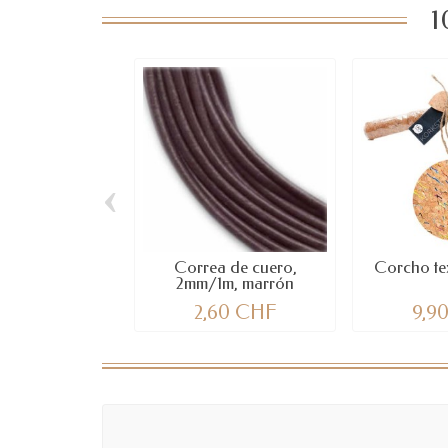
1
‹
Correa de cuero,
Corcho te
2mm/1m, marrón
2,60 CHF
9,9