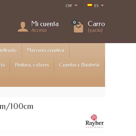
CHF
ES
Mi cuenta
Carro
0
Acceso
(vacío)
Fieltrado
Merceria creativa
ría
Pintura, colores
Cuentas y Bisuterìa
5mm/100cm