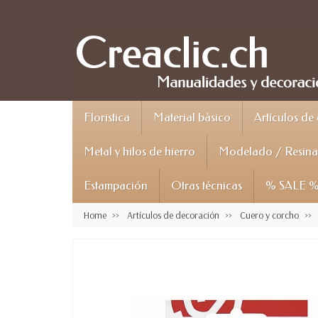
Floristica
Material bàsico
Artículos de
Metal y hilos de hierro
Modelado / Resina 
Estampación
Otras técnicas
% SALE 
Home
Artículos de decoración
Cuero y corcho