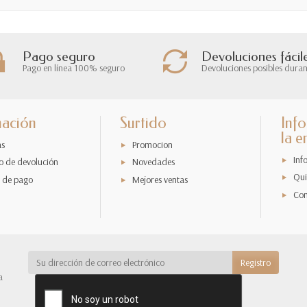
Pago seguro
Devoluciones fácil
Pago en línea 100% seguro
Devoluciones posibles duran
mación
Surtido
Inf
la 
as
Promocion
Inf
o de devolución
Novedades
Qui
 de pago
Mejores ventas
Con
a