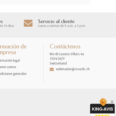
es
Servicio al cliente
te 14 días
Lunes a viernes de 9 a.m. a 5 p.m.
ormación de
Contáctenos
empresa
Rte de Lussery-Villars 4a
1304 DIZY
ormación legal
Switzerland
enes somos
webmaster@creaclic.ch
diciones generales
KING-AVIS