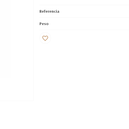
Referencia
Peso
favorite_border