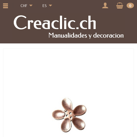
CHF
ES
0