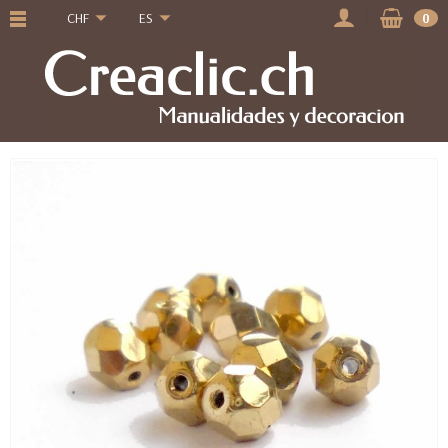
CHF
ES
0