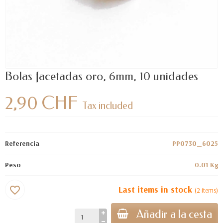
Bolas facetadas oro, 6mm, 10 unidades
2,90 CHF
Tax included
Referencia
PP0730_6025
Peso
0.01 Kg
Last items in stock
favorite_border
(2 items)
Añadir a la cesta