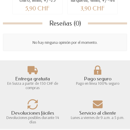
claro, 8mm, +/-25
turquesa, 4mm, +/-44
a
pces
pz
5,90 CHF
3,90 CHF
Reseñas (0)
No hay ninguna opinión por el momento.
Entrega gratuita
Pago seguro
En Suiza a partir de 150 CHF de
Pago en línea 100% seguro
compras
Devoluciones fáciles
Servicio al cliente
Devoluciones posibles durante 14
Lunes a viernes de 9 a.m. a 5 p.m.
días